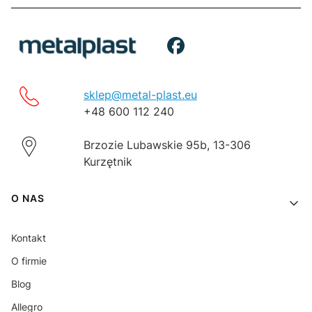
sklep@metal-plast.eu
+48 600 112 240
Brzozie Lubawskie 95b, 13-306
Kurzętnik
Linki w stopce
O NAS
Kontakt
O firmie
Blog
Allegro