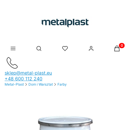
Produk
Otwórz wyszukiwarkę
sklep@metal-plast.eu
+48 600 112 240
Metal-Plast
Dom i Warsztat
Farby