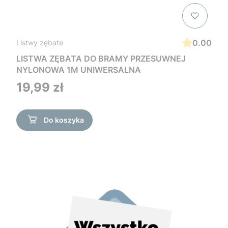
0.00
Listwy zębate
LISTWA ZĘBATA DO BRAMY PRZESUWNEJ
NYLONOWA 1M UNIWERSALNA
Cena
19,99 zł
Do koszyka