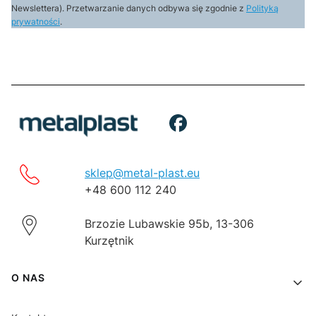
Newslettera). Przetwarzanie danych odbywa się zgodnie z
Polityką
prywatności
.
sklep@metal-plast.eu
+48 600 112 240
Brzozie Lubawskie 95b, 13-306
Kurzętnik
Linki w stopce
O NAS