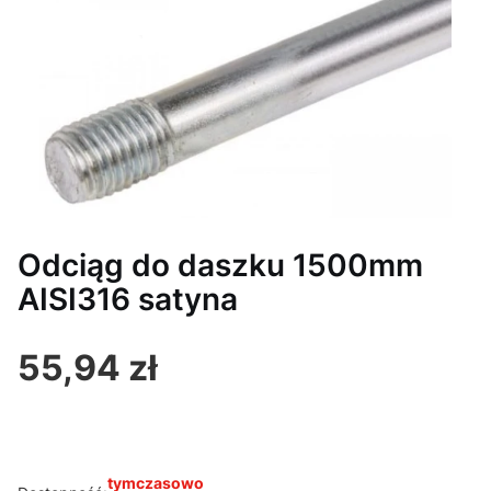
Odciąg do daszku 1500mm
AISI316 satyna
55,94 zł
Cena
tymczasowo