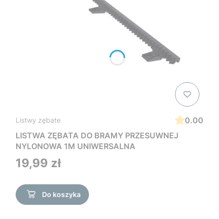
0.00
Listwy zębate
LISTWA ZĘBATA DO BRAMY PRZESUWNEJ
NYLONOWA 1M UNIWERSALNA
Cena
19,99 zł
Do koszyka