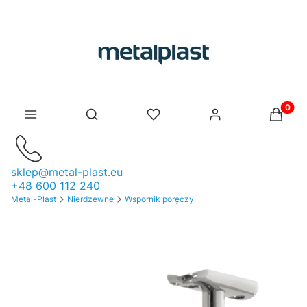
Produk
Otwórz wyszukiwarkę
sklep@metal-plast.eu
+48 600 112 240
Metal-Plast
Nierdzewne
Wspornik poręczy