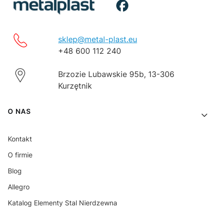
sklep@metal-plast.eu
+48 600 112 240
Brzozie Lubawskie 95b, 13-306
Kurzętnik
Linki w stopce
O NAS
Kontakt
O firmie
Blog
Allegro
Katalog Elementy Stal Nierdzewna