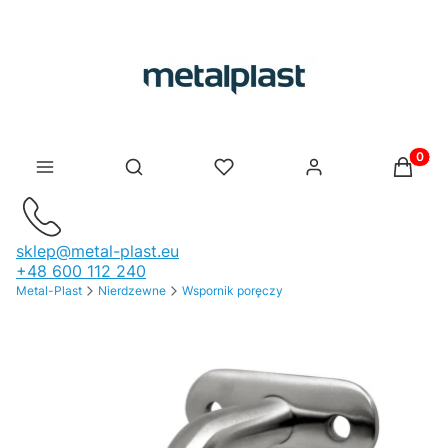
Produk
Otwórz wyszukiwarkę
sklep@metal-plast.eu
+48 600 112 240
Metal-Plast
Nierdzewne
Wspornik poręczy